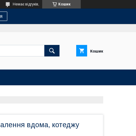
Немає відгуків,
Кошик
я
Кошик
палення вдома, котеджу