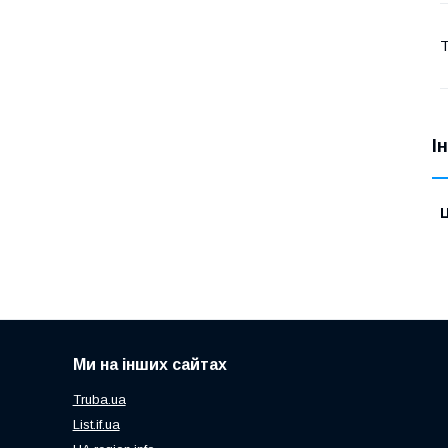
Т
І
Ц
Ми на інших сайтах
Truba.ua
List.if.ua