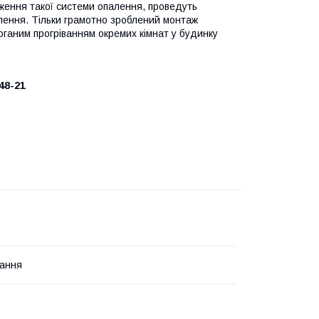
ження такої системи опалення, проведуть
алення. Тільки грамотно зроблений монтаж
поганим прогріванням окремих кімнат у будинку
48-21
ання