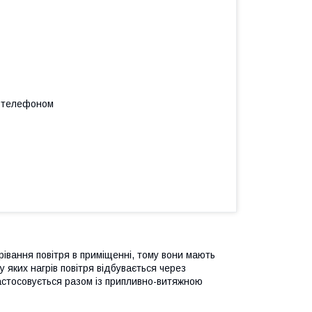
а телефоном
івання повітря в приміщенні, тому вони мають
яких нагрів повітря відбувається через
астосовується разом із припливно-витяжною