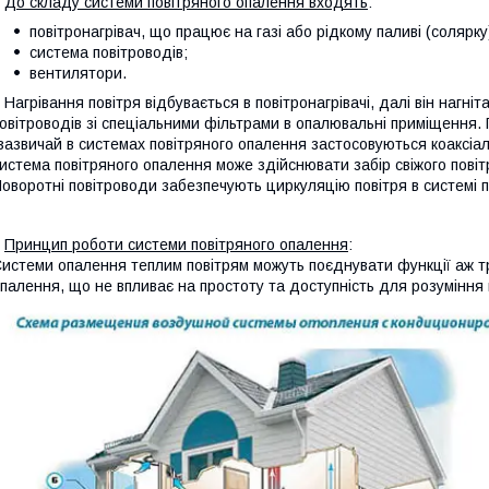
До складу системи повітряного опалення входять
:
повітронагрівач, що працює на газі або рідкому паливі (солярку
система повітроводів;
вентилятори.
агрівання повітря відбувається в повітронагрівачі, далі він нагн
овітроводів зі спеціальними фільтрами в опалювальні приміщення
зазвичай в системах повітряного опалення застосовуються коаксіал
истема повітряного опалення може здійснювати забір свіжого пові
оворотні повітроводи забезпечують циркуляцію повітря в системі 
Принцип роботи системи повітряного опалення
:
истеми опалення теплим повітрям можуть поєднувати функції аж тр
палення, що не впливає на простоту та доступність для розуміння