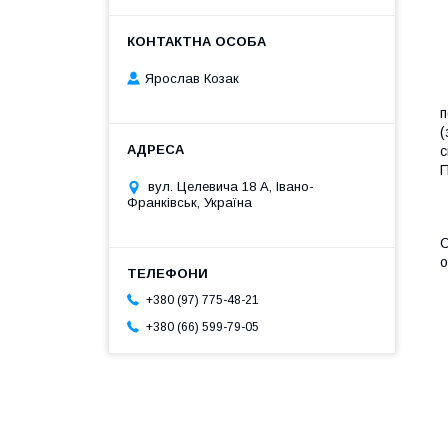
Ярослав Козак
Н
п
(
с
П
вул. Целевича 18 А, Івано-
Франківськ, Україна
С
о
+380 (97) 775-48-21
+380 (66) 599-79-05