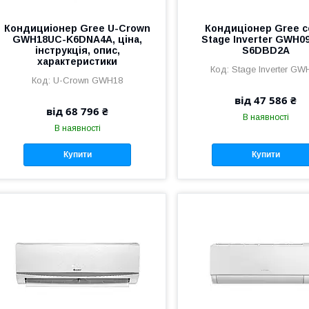
Кондициіонер Gree U-Crown
Кондиціонер Gree с
GWH18UC-K6DNA4A, ціна,
Stage Inverter GWH0
інструкція, опис,
S6DBD2A
характеристики
Stage Inverter GW
U-Crown GWH18
від 47 586 ₴
від 68 796 ₴
В наявності
В наявності
Купити
Купити