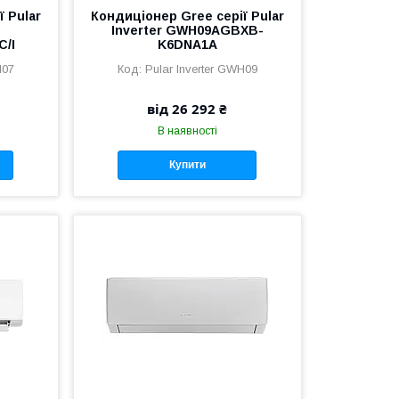
 Pular
Кондиціонер Gree серії Pular
Inverter GWH09AGBXB-
/I
K6DNA1A
H07
Pular Inverter GWH09
від 26 292 ₴
В наявності
Купити