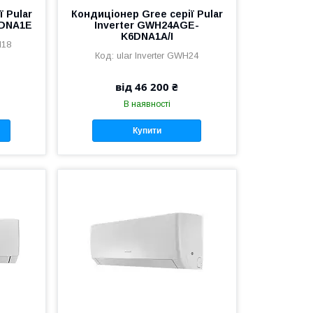
 Pular
Кондиціонер Gree серії Pular
6DNA1E
Inverter GWH24AGE-
K6DNA1A/I
H18
ular Inverter GWH24
від 46 200 ₴
В наявності
Купити