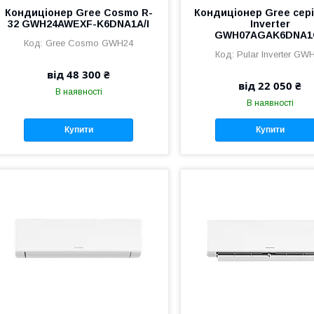
Кондиціонер Gree Cosmo R-
Кондиціонер Gree серії
32 GWH24AWEXF-K6DNA1A/I
Inverter
GWH07AGAK6DNA1C
Gree Cosmo GWH24
Pular Inverter GW
від 48 300 ₴
від 22 050 ₴
В наявності
В наявності
Купити
Купити