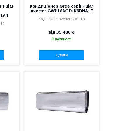
 Pular
Кондиціонер Gree серії Pular
Inverter GWH18AGD-K6DNA1E
A/I
Pular Inverter GWH18
H12
від 39 480 ₴
В наявності
Купити