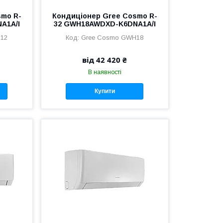
smo R-
Кондиціонер Gree Cosmo R-
A1A/I
32 GWH18AWDXD-K6DNA1A/I
12
Gree Cosmo GWH18
від 42 420 ₴
В наявності
Купити