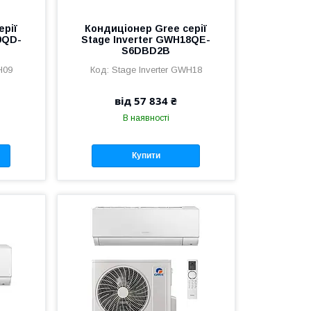
ерії
Кондиціонер Gree серії
9QD-
Stage Inverter GWH18QE-
S6DBD2B
H09
Stage Inverter GWH18
від 57 834 ₴
В наявності
Купити