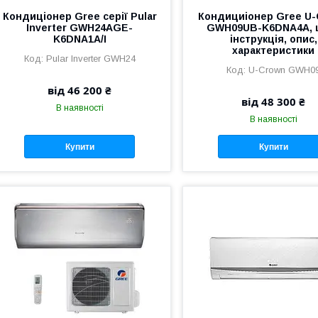
Кондиціонер Gree серії Pular
Кондициіонер Gree U
Inverter GWH24AGE-
GWH09UB-K6DNA4A, ц
K6DNA1A/I
інструкція, опис,
характеристики
Pular Inverter GWH24
U-Crown GWH0
від 46 200 ₴
від 48 300 ₴
В наявності
В наявності
Купити
Купити