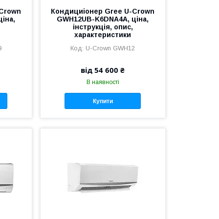
-Crown
Кондициіонер Gree U-Crown
іна,
GWH12UB-K6DNA4A, ціна,
інструкція, опис,
характеристики
9
U-Crown GWH12
від 54 600 ₴
В наявності
Купити