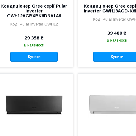
Кондиціонер Gree серії Pular
Кондиціонер Gree серії
Inverter
Inverter GWH18AGD-K
GWH12AGBXBK6DNA1A/I
Pular Inverter GW
Pular Inverter GWH12
39 480 ₴
29 358 ₴
В наявності
В наявності
Купити
Купити