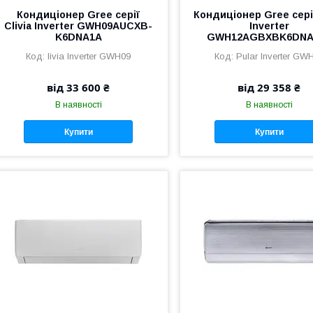
Кондиціонер Gree серії
Кондиціонер Gree серії
Clivia Inverter GWH09AUCXB-
Inverter
K6DNA1A
GWH12AGBXBK6DNA1
livia Inverter GWH09
Pular Inverter GW
від 33 600 ₴
від 29 358 ₴
В наявності
В наявності
Купити
Купити