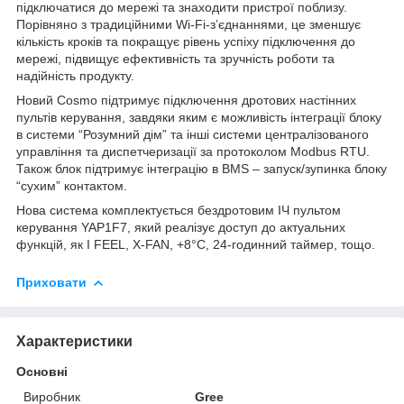
підключатися до мережі та знаходити пристрої поблизу.
Порівняно з традиційними Wi-Fi-з’єднаннями, це зменшує
кількість кроків та покращує рівень успіху підключення до
мережі, підвищує ефективність та зручність роботи та
надійність продукту.
Новий Cosmo підтримує підключення дротових настінних
пультів керування, завдяки яким є можливість інтеграції блоку
в системи “Розумний дім” та інші системи централізованого
управління та диспетчеризації за протоколом Modbus RTU.
Також блок підтримує інтеграцію в BMS – запуск/зупинка блоку
“сухим” контактом.
Нова система комплектується бездротовим ІЧ пультом
керування YAP1F7, який реалізує доступ до актуальних
функцій, як I FEEL, X-FAN, +8°C, 24-годинний таймер, тощо.
Приховати
Характеристики
Основні
Виробник
Gree