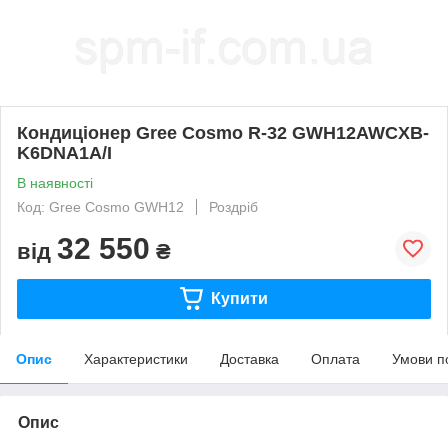
Кондиціонер Gree Cosmo R-32 GWH12AWCXB-
K6DNA1A/I
В наявності
Код: Gree Cosmo GWH12
Роздріб
32 550
від
₴
Купити
Опис
Характеристики
Доставка
Оплата
Умови п
Опис