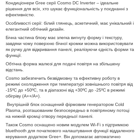
Кондиціонери Gree серії Cosmo DC Inverter – ідеальне
рішення для всіх, хто шукає функціональність у поєднанні з
ефективністю.
Особливості серії: білий глянець, аскетичний, має унікальний і
елегантний обтічний дизайн.
Бічна частина блоку має злегка вигнуту форму і текстуру,
завдяки чому поверхню бічної кромки можна використовувати
як ручку для відкривання панелі, реалізуючи єдність форми та
функції.
Обтічна форма жалюзі для подачі повітря на збільшену
відстань.
Cosmo забезпечить безвідмовну та ефективну роботу в
режимі охолодження при температурі зовнішнього повітря від
-15ºC до +50ºC, та в діапазоні від +30ºC до -25ºC в режимі
обігріву (A++/A+).
Внутрішній блок оснащений фірмовим генератором Cold
Plasma, розташованим безпосередньо в повітряному потоці
на нижній кромці отвору передньої панелі.
Також Cosmo оснащено новим модулем Wi-Fi з підтримкою
bluethooth для початкового налаштування функції віддаленого
керування додатком Gree+. Він допомагає автоматично