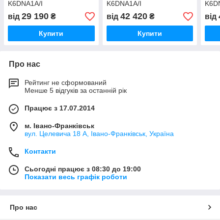
K6DNA1A/I
K6DNA1A/I
K6D
K6D
29 190
42 420
від
₴
від
₴
від
Купити
Купити
Про нас
Рейтинг не сформований
Менше 5 відгуків за останній рік
Працює з 17.07.2014
м. Івано-Франківськ
вул. Целевича 18 А, Івано-Франківськ, Україна
Контакти
Сьогодні працює з 08:30 до 19:00
Показати весь графік роботи
Про нас