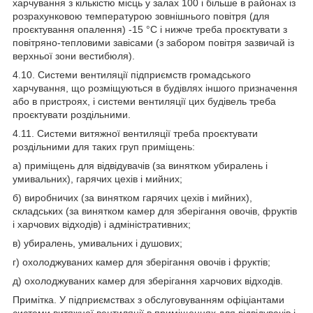
харчування з кількістю місць у залах 100 і більше в районах із
розрахунковою температурою зовнішнього повітря (для
проєктування опалення) -15 °C і нижче треба проєктувати з
повітряно-тепловими завісами (з забором повітря зазвичай із
верхньої зони вестибюля).
4.10. Системи вентиляції підприємств громадського
харчування, що розміщуються в будівлях іншого призначення
або в пристроях, і системи вентиляції цих будівель треба
проєктувати роздільними.
4.11. Системи витяжної вентиляції треба проєктувати
роздільними для таких груп приміщень:
а) приміщень для відвідувачів (за винятком убиралень і
умивальних), гарячих цехів і мийних;
б) виробничих (за винятком гарячих цехів і мийних),
складських (за винятком камер для зберігання овочів, фруктів
і харчових відходів) і адміністративних;
в) убиралень, умивальних і душових;
г) охолоджуваних камер для зберігання овочів і фруктів;
д) охолоджуваних камер для зберігання харчових відходів.
Примітка. У підприємствах з обслуговуванням офіціантами
системи витяжної вентиляції в приміщеннях для відвідувачів і