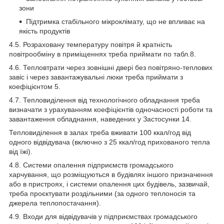
зони
Підтримка стабільного мікроклімату, що не впливає на
якість продуктів
4.5. Розраховану температуру повітря й кратність
повітрообміну в приміщеннях треба приймати по табл.8.
4.6. Тепловтрати через зовнішні двері без повітряно-теплових
завіс і через завантажувальні люки треба приймати з
коефіцієнтом 5.
4.7. Тепловиділення від технологічного обладнання треба
визначати з урахуванням коефіцієнтів одночасності роботи та
завантаження обладнання, наведених у Застосунки 14.
Тепловиділення в залах треба вживати 100 ккал/год від
одного відвідувача (включно з 25 ккал/год прихованого тепла
від їжі).
4.8. Системи опалення підприємств громадського
харчування, що розміщуються в будівлях іншого призначення
або в пристроях, і системи опалення цих будівель, зазвичай,
треба проєктувати роздільними (за одного теплоносія та
джерела теплопостачання).
4.9. Входи для відвідувачів у підприємствах громадського