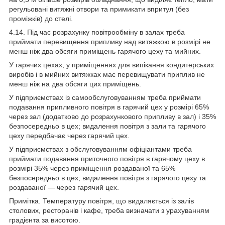
регульовані витяжні отвори та примикати впритул (без
проміжків) до стелі.
4.14. Під час розрахунку повітрообміну в залах треба
приймати перевищення припливу над витяжкою в розмірі не
менш ніж два обсяги приміщень гарячого цеху та мийних.
У гарячих цехах, у приміщеннях для випікання кондитерських
виробів і в мийних витяжках має перевищувати приплив не
менш ніж на два обсяги цих приміщень.
У підприємствах із самообслуговуванням треба приймати
подавання припливного повітря в гарячий цех у розмірі 65%
через зал (додатково до розрахункового припливу в зал) і 35%
безпосередньо в цех; видалення повітря з зали та гарячого
цеху передбачає через гарячий цех.
У підприємствах з обслуговуванням офіціантами треба
приймати подавання приточного повітря в гарячому цеху в
розмірі 35% через приміщення роздаваної та 65%
безпосередньо в цех; видалення повітря з гарячого цеху та
роздаваної — через гарячий цех.
Примітка. Температуру повітря, що видаляється із залів
столових, ресторанів і кафе, треба визначати з урахуванням
градієнта за висотою.