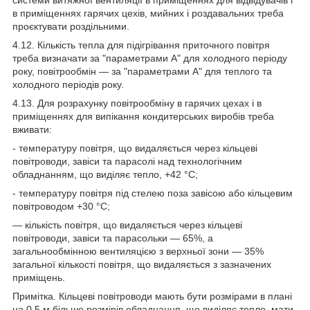
в приміщеннях гарячих цехів, мийних і роздавальних треба
проєктувати роздільними.
4.12. Кількість тепла для підігрівання приточного повітря
треба визначати за "параметрами А" для холодного періоду
року, повітрообмін — за "параметрами А" для теплого та
холодного періодів року.
4.13. Для розрахунку повітрообміну в гарячих цехах і в
приміщеннях для випікання кондитерських виробів треба
вживати:
- температуру повітря, що видаляється через кільцеві
повітроводи, завіси та парасолі над технологічним
обладнанням, що виділяє тепло, +42 °C;
- температуру повітря під стелею поза завісою або кільцевим
повітроводом +30 °C;
— кількість повітря, що видаляється через кільцеві
повітроводи, завіси та парасольки — 65%, а
загальнообмінною вентиляцією з верхньої зони — 35%
загальної кількості повітря, що видаляється з зазначених
приміщень.
Примітка. Кільцеві повітроводи мають бути розмірами в плані
на 0,5 м більше розмірів обладнання, що виділяє тепло, мати