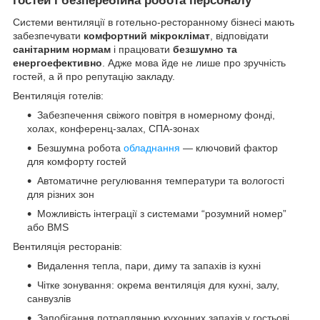
гостей і безперебійна робота персоналу
Системи вентиляції в готельно-ресторанному бізнесі мають
забезпечувати
комфортний мікроклімат
, відповідати
санітарним нормам
і працювати
безшумно та
енергоефективно
. Адже мова йде не лише про зручність
гостей, а й про репутацію закладу.
Вентиляція готелів:
Забезпечення свіжого повітря в номерному фонді,
холах, конференц-залах, СПА-зонах
Безшумна робота
обладнання
— ключовий фактор
для комфорту гостей
Автоматичне регулювання температури та вологості
для різних зон
Можливість інтеграції з системами “розумний номер”
або BMS
Вентиляція ресторанів:
Видалення тепла, пари, диму та запахів із кухні
Чітке зонування: окрема вентиляція для кухні, залу,
санвузлів
Запобігання потраплянню кухонних запахів у гостьові